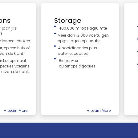
ons
Storage
 jaarlijks
400.000 m² opslagruimte
rd
Meer dan 12.000 voertuigen
e inspectieboxen
opgeslagen op locatie
ar, op een hub, of
4 hoofdlocaties plus
 van de klant
satellietlocaties
rd of op maat
Binnen- en
pecties volgens
buitenopslagopties
es van de klant
Storage
PDI
Veilige en strategische
State-o
ten.
voertuigopslagoplossingen.
voorber
+ Learn More
+ Learn More