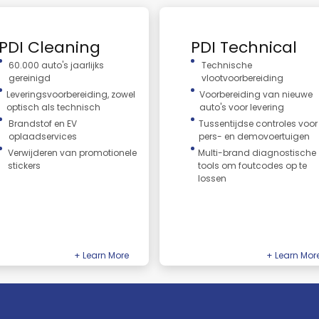
PDI Cleaning
PDI Technical
60.000 auto's jaarlijks
Technische
gereinigd
vlootvoorbereiding
Leveringsvoorbereiding, zowel
Voorbereiding van nieuwe
optisch als technisch
auto's voor levering
Brandstof en EV
Tussentijdse controles voor
oplaadservices
pers- en demovoertuigen
Verwijderen van promotionele
Multi-brand diagnostische
stickers
tools om foutcodes op te
lossen
 Cleaning
PDI Technical
f-the-art PDI reiniging en
Uitgebreide technische PDI-diensten
eiding.
voor vlekkeloze leveringen.
+ Learn More
+ Learn Mor