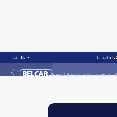
Taal:
NL
E-mail:
info
Home
Automotive diensten
Huur of 