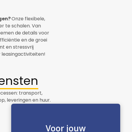
igen?
Onze flexibele,
r te schalen. Van
nemen de details voor
iciëntie en de groei
nt en stressvrij
easingactiviteiten!
iensten
cessen: transport,
op, leveringen en huur.
Voor jouw