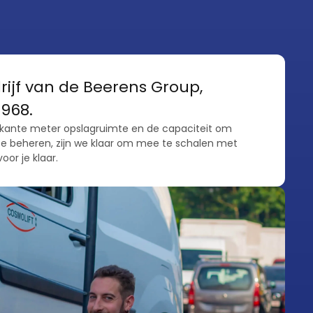
rijf van de Beerens Group,
1968.
kante meter opslagruimte en de capaciteit om
n te beheren, zijn we klaar om mee te schalen met
oor je klaar.