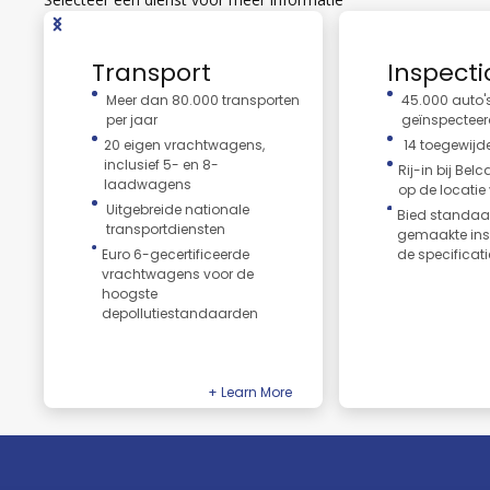
Transport
Inspecti
Meer dan 80.000 transporten
45.000 auto's
per jaar
geïnspectee
20 eigen vrachtwagens,
14 toegewijd
inclusief 5- en 8-
Rij-in bij Belc
laadwagens
op de locatie
Uitgebreide nationale
Bied standaa
transportdiensten
gemaakte ins
Euro 6-gecertificeerde
de specificati
vrachtwagens voor de
hoogste
depollutiestandaarden
Transport
Inspections
Efficiënte, eco-geoptimaliseerde
Uitgebreide en flexibele
voertuigtransportoplossingen.
voertuiginspectiediens
+ Learn More