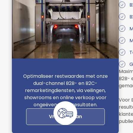
B
B
M
M
T
G
Maxim
Optimaliseer restwaardes met onze
B2B- 
dual-channel B2B- en B2C-
gemaa
remarketingdiensten, via veilingen,
showrooms en online verkoop voor
Voor 
ongeëvenaarde resultaten.
resul
klant
Vraag nu aan
publie