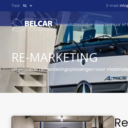
Taal:
NL
E-mail:
info
Home
Automotive diensten
Huur of 
RE-MARKETING
Uitgebreide remarketingoplossingen voor maximale
Re