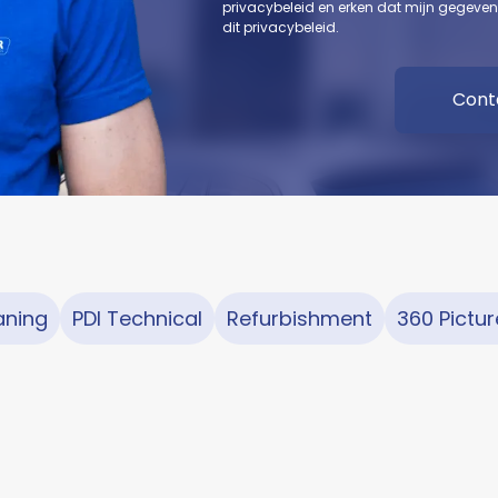
privacybeleid en erken dat mijn gegeve
dit privacybeleid.
aning
PDI Technical
Refurbishment
360 Pictur