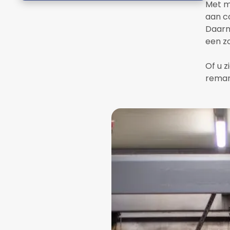
Met m
aan c
Daarn
een z
Of u 
remar