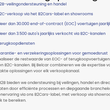
2B-veilingondersteuning en handel
2C-verkoop via het B2Cars-label en showrooms
eer dan 30.000 end-of-contract (EOC) voertuigen jaarlij
eer dan 3.500 auto's jaarlijks verkocht via B2C-kanalen
erugkoopdiensten
arantie- en verzekeringsoplossingen voor gemoedsrust
aliseer de restwaarde van EOC- of terugkoopvoertuigen
en B2C-kanalen. Bij Belcar combineren we de expertise
kte oplossingen voor elk verkoopkanaal.‍
B2B bieden we ondersteuning bij veilingen, handel en dir
taten door efficiënte processen en diepgaande branchek
enervaring via ons B2Cars-label, met verkoop via showr
k te bereiken.