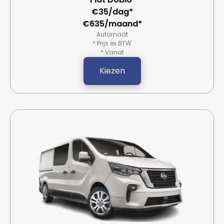
€35/dag*
€635/maand*
Automaat
* Prijs ex BTW
* Vanaf
Kiezen