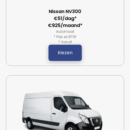
Nissan NV300
€51/dag*
€925/maand*
Automaat
* Prijs ex BTW
* Vanaf
Kiezen