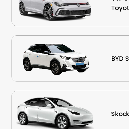
Toyot
BYD S
Skoda