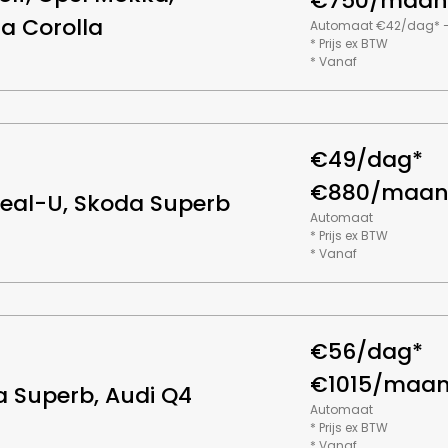
€750/maan
a Corolla
Automaat €42/dag* 
* Prijs ex BTW
* Vanaf
€49/dag*
€880/maan
eal-U, Skoda Superb
Automaat
* Prijs ex BTW
* Vanaf
€56/dag*
€1015/maa
 Superb, Audi Q4
Automaat
* Prijs ex BTW
* Vanaf