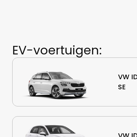
EV-voertuigen:
VW ID
SE
VW ID