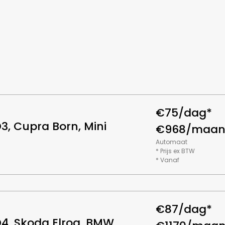
€75/dag*
3, Cupra Born, Mini
€968/maan
Automaat
* Prijs ex BTW
* Vanaf
€87/dag*
4, Skoda Elroq, BMW