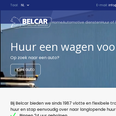
Taal:
NL
E-mail:
info
Home
Automotive diensten
Huur of 
Huur een wagen voor
Op zoek naar een auto?
Kies auto
Bij Belcar bieden we sinds 1987 vlotte en flexibele
huur en stap eenvoudig over naar langlopende huur
Binnen 24 uur geholpen.