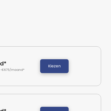
d*
Kiezen
– €675/maand*