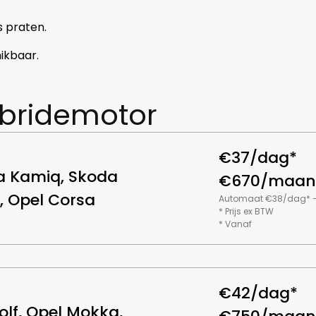
s praten.
ikbaar.
bridemotor
€37/dag*
a Kamiq, Skoda
€670/maan
, Opel Corsa
Automaat €38/dag* 
* Prijs ex BTW
* Vanaf
€42/dag*
lf, Opel Mokka,