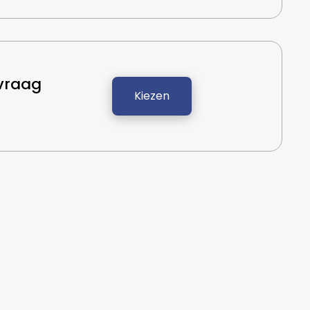
nvraag
Kiezen