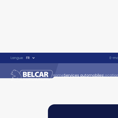
Langue:
FR
E-mai
Home
Services automobiles
Locatio