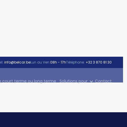
l:
info@belcar.be
Lun au Ven:
08h - 17h
Téléphone:
+32 3 870 81 30
n court terme ou long terme
Solutions pour
Contact