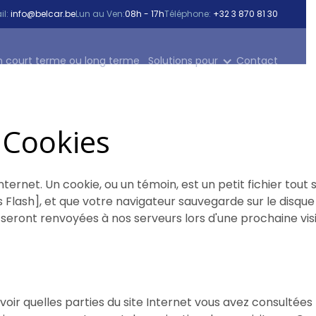
l:
info@belcar.be
Lun au Ven:
08h - 17h
Téléphone:
+32 3 870 81 30
n court terme ou long terme
Solutions pour
Contact
 Cookies
Internet. Un cookie, ou un témoin, est un petit fichier tou
s Flash], et que votre navigateur sauvegarde sur le disque
seront renvoyées à nos serveurs lors d'une prochaine visi
ir quelles parties du site Internet vous avez consultées 