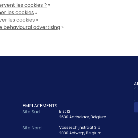
ervent les cookies ?
»
er les cookies
»
ver les cookies
»
ne behavioural advertising
»
A
EMPLACEMENTS
Site Sud
Bist 12
2630 Aartselaar, Belgium
Site Nord
Vosseschijnstraat 31b
2030 Antwerp, Belgium