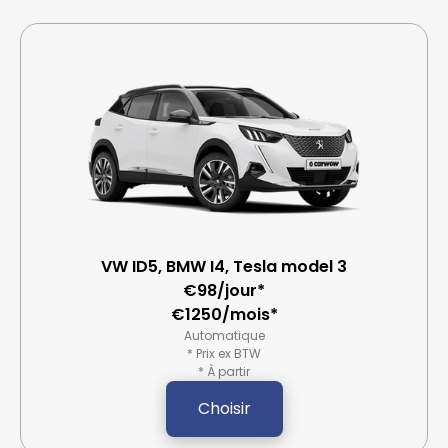
VW ID5, BMW I4, Tesla model 3
€98/jour*
€1250/mois*
Automatique
* Prix ex BTW
* À partir
Choisir