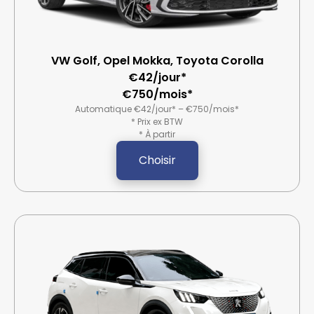
VW Golf, Opel Mokka, Toyota Corolla
€42/jour*
€750/mois*
Automatique €42/jour* – €750/mois*
* Prix ex BTW
* À partir
Choisir