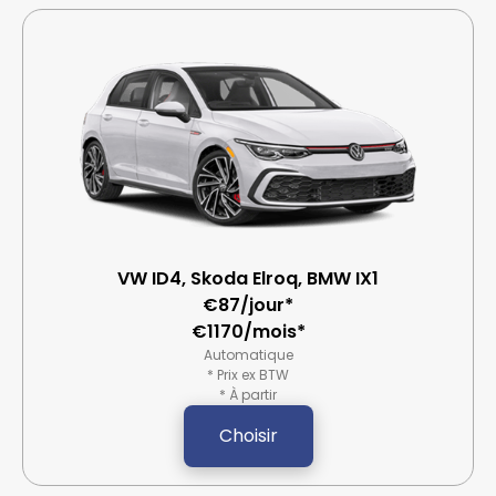
VW ID4, Skoda Elroq, BMW IX1
€87/jour*
€1170/mois*
Automatique
* Prix ex BTW
* À partir
Choisir